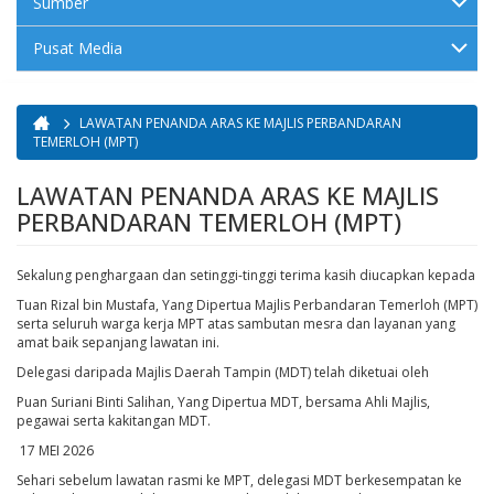
Sumber
Pusat Media
LAWATAN PENANDA ARAS KE MAJLIS PERBANDARAN
Anda di sini
TEMERLOH (MPT)
LAWATAN PENANDA ARAS KE MAJLIS
PERBANDARAN TEMERLOH (MPT)
Sekalung penghargaan dan setinggi-tinggi terima kasih diucapkan kepada
Tuan Rizal bin Mustafa, Yang Dipertua Majlis Perbandaran Temerloh (MPT)
serta seluruh warga kerja MPT atas sambutan mesra dan layanan yang
amat baik sepanjang lawatan ini.
Delegasi daripada Majlis Daerah Tampin (MDT) telah diketuai oleh
Puan Suriani Binti Salihan, Yang Dipertua MDT, bersama Ahli Majlis,
pegawai serta kakitangan MDT.
17 MEI 2026
Sehari sebelum lawatan rasmi ke MPT, delegasi MDT berkesempatan ke