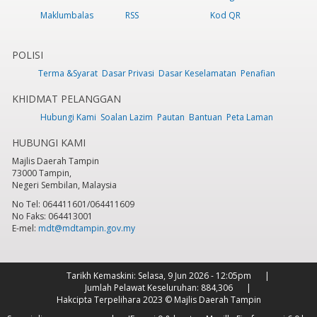
Maklumbalas
RSS
Kod QR
POLISI
Terma &Syarat
Dasar Privasi
Dasar Keselamatan
Penafian
KHIDMAT PELANGGAN
Hubungi Kami
Soalan Lazim
Pautan
Bantuan
Peta Laman
HUBUNGI KAMI
Majlis Daerah Tampin
73000 Tampin,
Negeri Sembilan, Malaysia
No Tel: 064411601/064411609
No Faks: 064413001
E-mel:
mdt@mdtampin.gov.my
Tarikh Kemaskini:
Selasa, 9 Jun 2026 - 12:05pm
Jumlah Pelawat Keseluruhan:
884,306
Hakcipta Terpelihara 2023 © Majlis Daerah Tampin