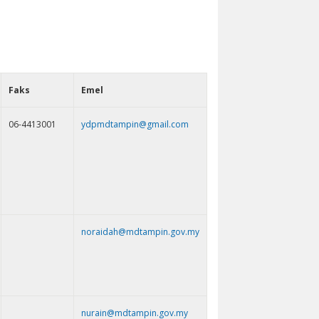
Faks
Emel
06-4413001
ydpmdtampin@gmail.com
noraidah@mdtampin.gov.my
nurain@mdtampin.gov.my