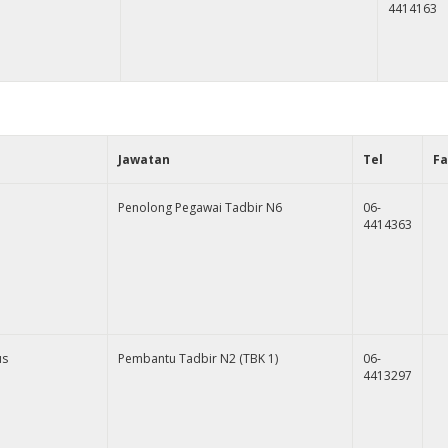
4414163
Jawatan
Tel
Fa
Penolong Pegawai Tadbir N6
06-
4414363
us
Pembantu Tadbir N2 (TBK 1)
06-
4413297