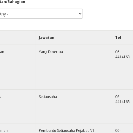
tan/Bahagian
Jawatan
Tel
han
Yang Dipertua
06-
4414163
s
Setiausaha
06-
4414163
ahman
Pembantu Setiausaha Pejabat N1
06-