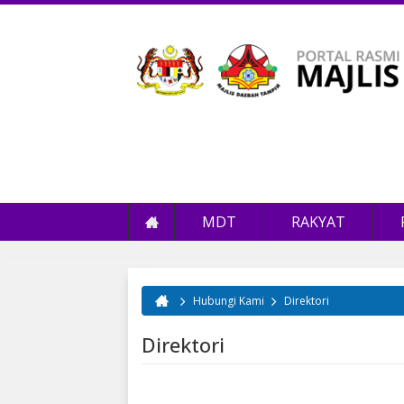
MDT
RAKYAT
Hubungi Kami
Direktori
Anda di sini
Direktori