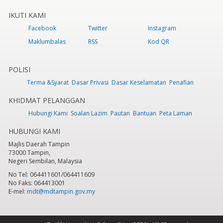
IKUTI KAMI
Facebook
Twitter
Instagram
Maklumbalas
RSS
Kod QR
POLISI
Terma &Syarat
Dasar Privasi
Dasar Keselamatan
Penafian
KHIDMAT PELANGGAN
Hubungi Kami
Soalan Lazim
Pautan
Bantuan
Peta Laman
HUBUNGI KAMI
Majlis Daerah Tampin
73000 Tampin,
Negeri Sembilan, Malaysia
No Tel: 064411601/064411609
No Faks: 064413001
E-mel:
mdt@mdtampin.gov.my