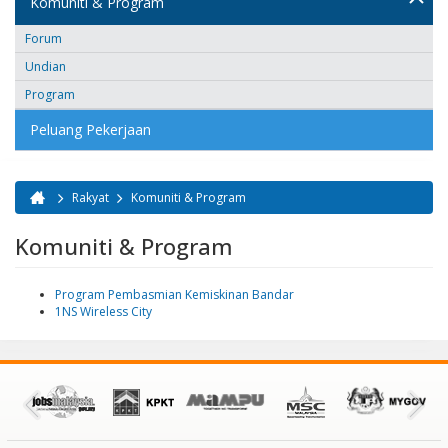
Komuniti & Program
Forum
Undian
Program
Peluang Pekerjaan
Rakyat
Komuniti & Program
Anda di sini
Komuniti & Program
Program Pembasmian Kemiskinan Bandar
1NS Wireless City