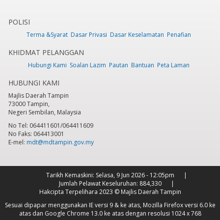
POLISI
Terma &Syarat
Dasar Privasi
Dasar Keselamatan
Penafian
KHIDMAT PELANGGAN
Hubungi Kami
Soalan Lazim
Pautan
Bantuan
Peta Laman
HUBUNGI KAMI
Majlis Daerah Tampin
73000 Tampin,
Negeri Sembilan, Malaysia
No Tel: 064411601/064411609
No Faks: 064413001
E-mel:
mdt@mdtampin.gov.my
Tarikh Kemaskini:
Selasa, 9 Jun 2026 - 12:05pm
Jumlah Pelawat Keseluruhan:
884,330
Hakcipta Terpelihara 2023 © Majlis Daerah Tampin
Sesuai dipapar menggunakan IE versi 9 & ke atas, Mozilla Firefox versi 6.0 ke
atas dan Google Chrome 13.0 ke atas dengan resolusi 1024 x 768