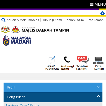
MENU
Aduan & Maklumbalas
Hubungi Kami
Soalan Lazim
Peta Laman
Profil
Pengurusan
Perutusan Yang DiPertua