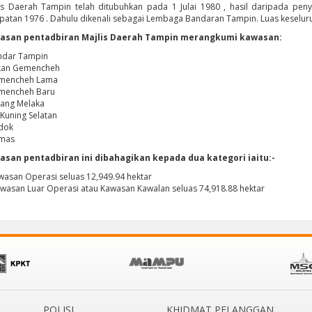
is Daerah Tampin telah ditubuhkan pada 1 Julai 1980 , hasil daripada pen
atan 1976 . Dahulu dikenali sebagai Lembaga Bandaran Tampin. Luas keseluru
asan pentadbiran Majlis Daerah Tampin merangkumi kawasan:
ndar Tampin
ekan Gemencheh
emencheh Lama
emencheh Baru
tang Melaka
r Kuning Selatan
dok
emas
asan pentadbiran ini dibahagikan kepada dua kategori iaitu:-
awasan Operasi seluas 12,949.94 hektar
Kawasan Luar Operasi atau Kawasan Kawalan seluas 74,918.88 hektar
POLISI
KHIDMAT PELANGGAN