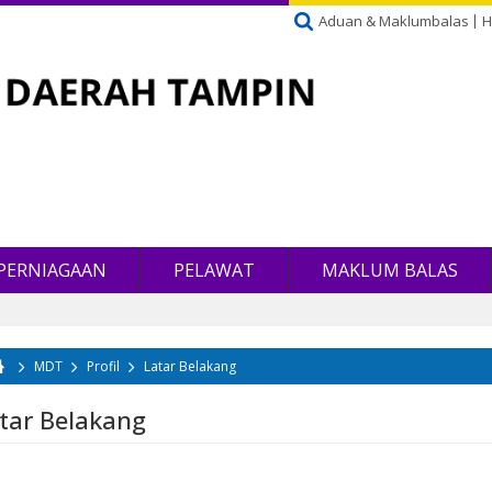
Aduan & Maklumbalas
H
PERNIAGAAN
PELAWAT
MAKLUM BALAS
MDT
Profil
Latar Belakang
da di sini
tar Belakang