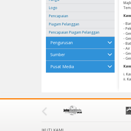
Majl
Logo
Temp
Kaw
Pencapaian
- Ba
Piagam Pelanggan
- P
Pencapaian Piagam Pelanggan
- G
- G
Pengurusan
- Ba
- Ai
- Ge
Sumber
- G
Pusat Media
Kaw
i. K
ii. 
IKUTI KAMI