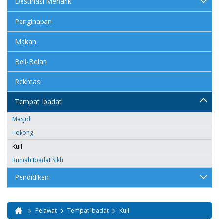
Destinasi Menarik
Penginapan
Makan
Beli-Belah
Rekreasi
Tempat Ibadat
Masjid
Tokong
Kuil
Rumah Ibadat Sikh
Pendidikan
Pelawat
Tempat Ibadat
Kuil
Anda di sini