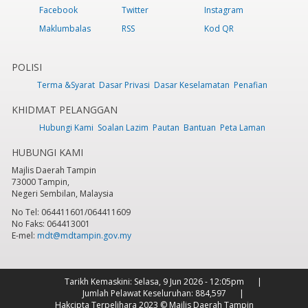
Facebook
Twitter
Instagram
Maklumbalas
RSS
Kod QR
POLISI
Terma &Syarat
Dasar Privasi
Dasar Keselamatan
Penafian
KHIDMAT PELANGGAN
Hubungi Kami
Soalan Lazim
Pautan
Bantuan
Peta Laman
HUBUNGI KAMI
Majlis Daerah Tampin
73000 Tampin,
Negeri Sembilan, Malaysia
No Tel: 064411601/064411609
No Faks: 064413001
E-mel:
mdt@mdtampin.gov.my
Tarikh Kemaskini:
Selasa, 9 Jun 2026 - 12:05pm
Jumlah Pelawat Keseluruhan:
884,597
Hakcipta Terpelihara 2023 © Majlis Daerah Tampin