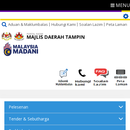
MENU
Aduan & Maklumbalas
Hubungi Kami
Soalan Lazim
Peta Laman
Pelesenan
Tender & Sebutharga