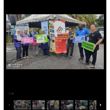
1
8
/