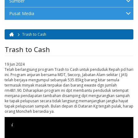
Sumber
Pusat Media
Trash to Cash
Anda di sini
Trash to Cash
19 Jun 2024
Telah berlangsung program Trash to Cash untuk penduduk Repah pd hari
ini. Program anjuran bersama MDT, Swcorp, Jabatan Alam sekitar ( JAS)
telah berjaya mengumpul sebanyak 535.85kg barang kitar semula
termasuk minyak masak terpakai dan barang ewaste dgn jumlah
rm481.90. Diharapkan program ini dpt membantu penduduk setempat
menjana pendapatan tambahan disamping dpt mengurangkan sampah
ke tapak pelupusan secara tidak langsung memanjangkan jangka hayat
tapak pelupusan sampah. Bulan depan di Dataran Kg tengah pulak, harap
orang Moncheh bersedia ya.