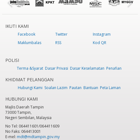
IKUTI KAMI
Facebook
Twitter
Instagram
Maklumbalas
RSS
Kod QR
POLISI
Terma &Syarat
Dasar Privasi
Dasar Keselamatan
Penafian
KHIDMAT PELANGGAN
Hubungi Kami
Soalan Lazim
Pautan
Bantuan
Peta Laman
HUBUNGI KAMI
Majlis Daerah Tampin
73000 Tampin,
Negeri Sembilan, Malaysia
No Tel: 064411601/064411609
No Faks: 064413001
E-mel:
mdt@mdtampin.gov.my