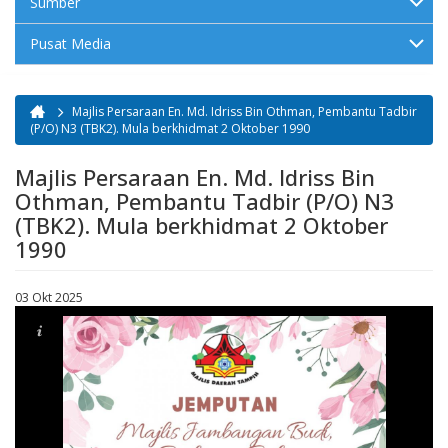
Sumber
Pusat Media
Majlis Persaraan En. Md. Idriss Bin Othman, Pembantu Tadbir
Anda di sini
(P/O) N3 (TBK2). Mula berkhidmat 2 Oktober 1990
Majlis Persaraan En. Md. Idriss Bin
Othman, Pembantu Tadbir (P/O) N3
(TBK2). Mula berkhidmat 2 Oktober
1990
03 Okt 2025