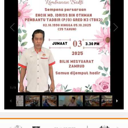
1
9
/