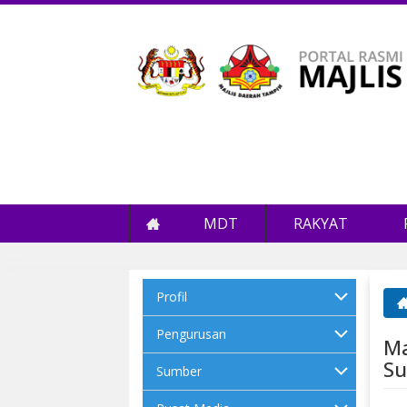
MDT
RAKYAT
Profil
An
Pengurusan
Ma
Su
Sumber