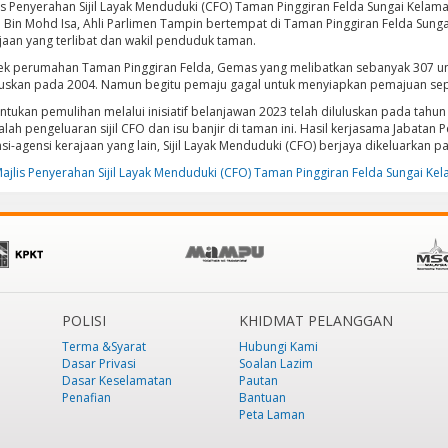
is Penyerahan Sijil Layak Menduduki (CFO) Taman Pinggiran Felda Sungai Kela
 Bin Mohd Isa, Ahli Parlimen Tampin bertempat di Taman Pinggiran Felda Sun
jaan yang terlibat dan wakil penduduk taman.
ek perumahan Taman Pinggiran Felda, Gemas yang melibatkan sebanyak 307 unit
luskan pada 2004. Namun begitu pemaju gagal untuk menyiapkan pemajuan se
ntukan pemulihan melalui inisiatif belanjawan 2023 telah diluluskan pada tahun
lah pengeluaran sijil CFO dan isu banjir di taman ini. Hasil kerjasama Jabata
si-agensi kerajaan yang lain, Sijil Layak Menduduki (CFO) berjaya dikeluarkan
ajlis Penyerahan Sijil Layak Menduduki (CFO) Taman Pinggiran Felda Sungai K
POLISI
KHIDMAT PELANGGAN
Terma &Syarat
Hubungi Kami
Dasar Privasi
Soalan Lazim
Dasar Keselamatan
Pautan
Penafian
Bantuan
Peta Laman