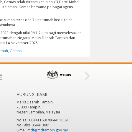
mah, Gemas telah dirasmikan oleh YB Dato' Mohd
gai Kelamah, Gemas bersama pelbagai agensi
 rumah teres dan 7 unit rumah kedai telah
penuhnya.
 2023 dengah nilai RM1.7 Juta bagi menyelesaikan
n Perumahan Negara, Majlis Daerah Tampin dan
 pada 14 November 2025.
elamah, Gemas
HUBUNGI KAMI
Majlis Daerah Tampin
73000 Tampin,
Negeri Sembilan, Malaysia
No Tel: 064411601/064411609
No Faks: 064413001
E-mel:
mdt@mdtampin.gov.my