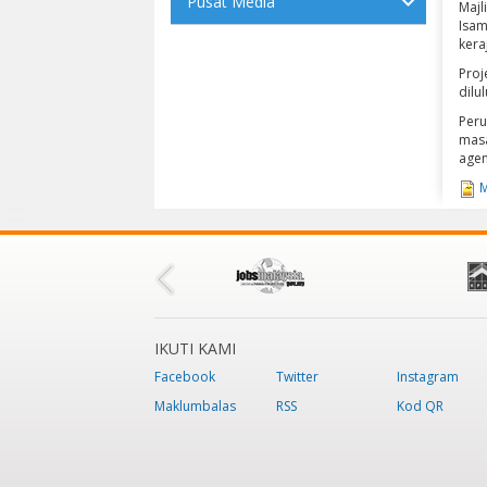
Pusat Media
Majl
Isam
kera
Proj
dilu
Peru
masa
agen
M
IKUTI KAMI
Facebook
Twitter
Instagram
Maklumbalas
RSS
Kod QR