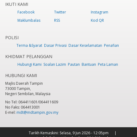
IKUTI KAMI
Facebook
Twitter
Instagram
Maklumbalas
RSS
Kod QR
POLISI
Terma &Syarat
Dasar Privasi
Dasar Keselamatan
Penafian
KHIDMAT PELANGGAN
Hubungi Kami
Soalan Lazim
Pautan
Bantuan
Peta Laman
HUBUNGI KAMI
Majlis Daerah Tampin
73000 Tampin,
Negeri Sembilan, Malaysia
No Tel: 064411601/064411609
No Faks: 064413001
E-mel:
mdt@mdtampin.gov.my
Tarikh Kemaskini:
Selasa, 9 Jun 2026 - 12:05pm