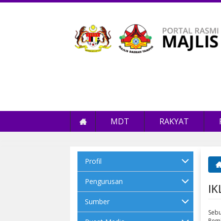
MDT
RAKYAT
Profil
An
Pengurusan
I
Sumber
Sebu
Pemb