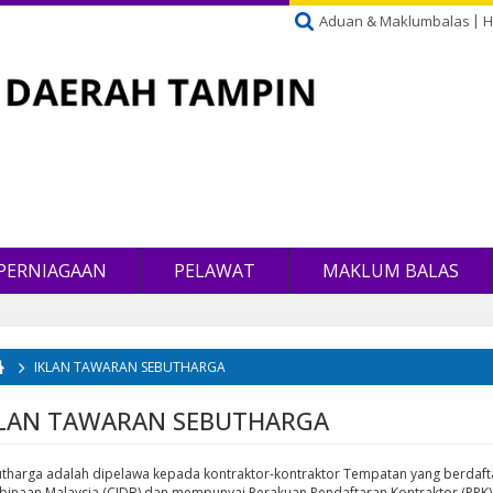
Aduan & Maklumbalas
H
PERNIAGAAN
PELAWAT
MAKLUM BALAS
IKLAN TAWARAN SEBUTHARGA
da di sini
KLAN TAWARAN SEBUTHARGA
tharga adalah dipelawa kepada kontraktor-kontraktor Tempatan yang berdaf
inaan Malaysia (CIDB) dan mempunyai Perakuan Pendaftaran Kontraktor (PPK), Sij