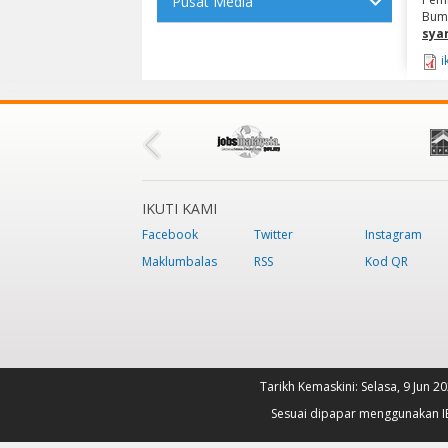
Pusat Media
Bumi
sya
i
IKUTI KAMI
Facebook
Twitter
Instagram
Maklumbalas
RSS
Kod QR
Tarikh Kemaskini:
Selasa, 9 Jun 2
Sesuai dipapar menggunakan IE 