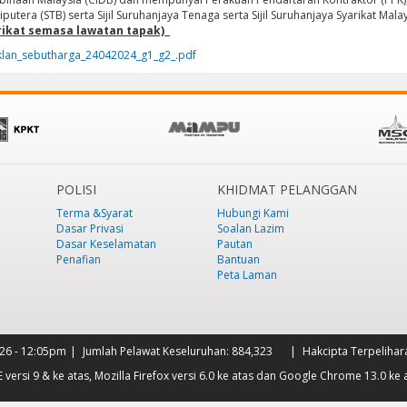
putera (STB) serta Sijil Suruhanjaya Tenaga serta Sijil Suruhanjaya Syarikat Mala
rikat semasa lawatan tapak)
klan_sebutharga_24042024_g1_g2_.pdf
POLISI
KHIDMAT PELANGGAN
Terma &Syarat
Hubungi Kami
Dasar Privasi
Soalan Lazim
Dasar Keselamatan
Pautan
Penafian
Bantuan
Peta Laman
026 - 12:05pm
Jumlah Pelawat Keseluruhan:
884,323
Hakcipta Terpelihar
versi 9 & ke atas, Mozilla Firefox versi 6.0 ke atas dan Google Chrome 13.0 ke 