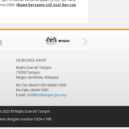
ysia (SSM).
(Bawa bersama sijil asal dan cop
HUBUNGI KAMI
Majlis Daerah Tampin
73000 Tampin,
Negeri Sembilan, Malaysia
No Tel: 064411601/064411609
No Faks: 064413001
E-mel:
mdt@mdtampin.gov.my
a 2023 © Majlis Daerah Tampin
atas dengan resolusi 1024 x 768