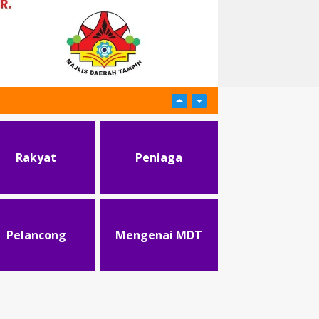
Rakyat
Peniaga
Pelancong
Mengenai MDT