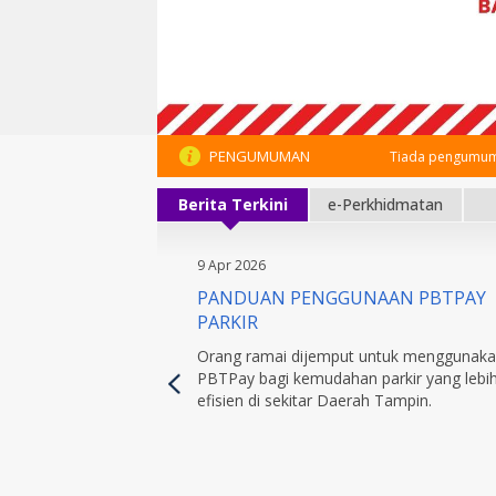
PENGUMUMAN
Tiada pengumum
Berita Terkini
e-Perkhidmatan
9 Apr 2026
PANDUAN PENGGUNAAN PBTPAY
PARKIR
Orang ramai dijemput untuk menggunak
PBTPay bagi kemudahan parkir yang lebi
efisien di sekitar Daerah Tampin.