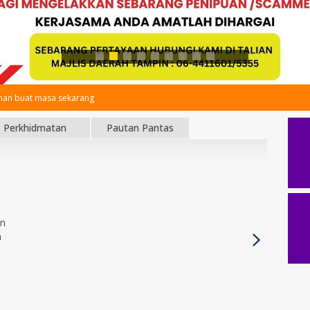
an buat masa sekarang
Perkhidmatan
Pautan Pantas
an
h