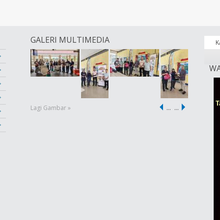
GALERI MULTIMEDIA
K
WA
Lagi Gambar »
…
…