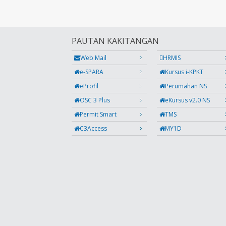
PAUTAN KAKITANGAN
Web Mail
HRMIS
e-SPARA
Kursus i-KPKT
eProfil
Perumahan NS
OSC 3 Plus
eKursus v2.0 NS
Permit Smart
TMS
C3Access
MY1D