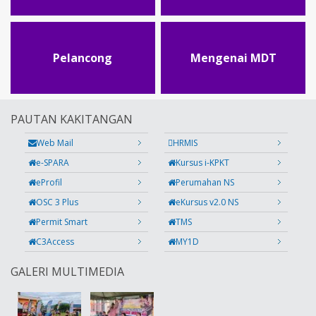
Pelancong
Mengenai MDT
PAUTAN KAKITANGAN
Web Mail
HRMIS
e-SPARA
Kursus i-KPKT
eProfil
Perumahan NS
OSC 3 Plus
eKursus v2.0 NS
Permit Smart
TMS
C3Access
MY1D
GALERI MULTIMEDIA