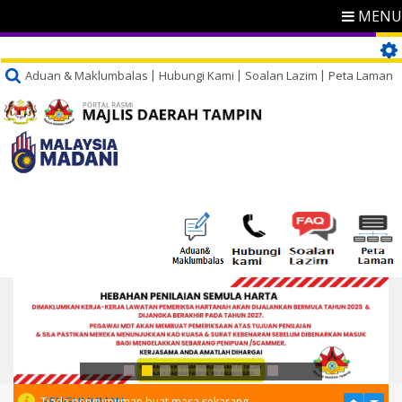
MENU
Aduan & Maklumbalas
Hubungi Kami
Soalan Lazim
Peta Laman
PENGUMUMAN
Tiada pengumuman buat masa sekarang