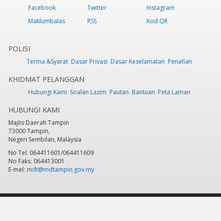
Facebook
Twitter
Instagram
Maklumbalas
RSS
Kod QR
POLISI
Terma &Syarat
Dasar Privasi
Dasar Keselamatan
Penafian
KHIDMAT PELANGGAN
Hubungi Kami
Soalan Lazim
Pautan
Bantuan
Peta Laman
HUBUNGI KAMI
Majlis Daerah Tampin
73000 Tampin,
Negeri Sembilan, Malaysia
No Tel: 064411601/064411609
No Faks: 064413001
E-mel:
mdt@mdtampin.gov.my
Tarikh Kemaskini:
Selasa, 9 Jun 2026 - 12:05pm
Jumlah Pelawat Keseluruhan:
884,619
Hakcipta Terpelihara 2023 © Majlis Daerah Tampin