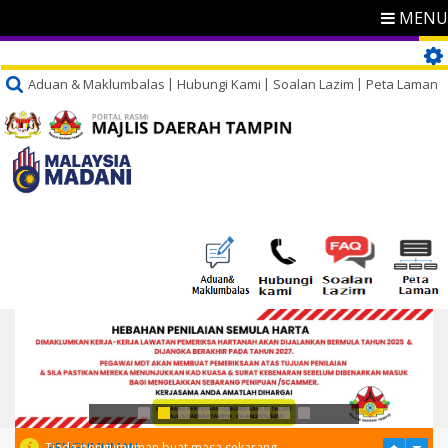
MENU
Aduan & Maklumbalas
Hubungi Kami
Soalan Lazim
Peta Laman
PENGUMUMAN
Tiada pengumuman buat masa sekarang