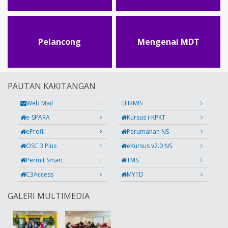
Pelancong
Mengenai MDT
PAUTAN KAKITANGAN
Web Mail
HRMIS
e-SPARA
Kursus i-KPKT
eProfil
Perumahan NS
OSC 3 Plus
eKursus v2.0 NS
Permit Smart
TMS
C3Access
MY1D
GALERI MULTIMEDIA