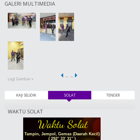
GALERI MULTIMEDIA
…
…
Lagi Gambar »
KAJI SELIDIK
SOLAT
(tab aktif)
TENDER
WAKTU SOLAT