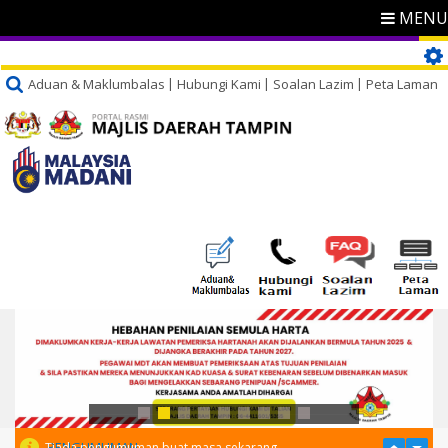
MENU
Aduan & Maklumbalas
Hubungi Kami
Soalan Lazim
Peta Laman
PENGUMUMAN
Tiada pengumuman buat masa sekarang