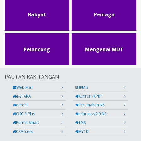
Rakyat
Peniaga
Pelancong
Mengenai MDT
PAUTAN KAKITANGAN
Web Mail
HRMIS
e-SPARA
Kursus i-KPKT
eProfil
Perumahan NS
OSC 3 Plus
eKursus v2.0 NS
Permit Smart
TMS
C3Access
MY1D