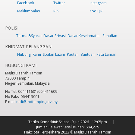
Facebook
Twitter
Instagram
Maklumbalas
RSS
Kod QR
POLISI
Terma &Syarat
Dasar Privasi
Dasar Keselamatan
Penafian
KHIDMAT PELANGGAN
Hubungi Kami
Soalan Lazim
Pautan
Bantuan
Peta Laman
HUBUNGI KAMI
Majlis Daerah Tampin
73000 Tampin,
Negeri Sembilan, Malaysia
No Tel: 064411601/064411609
No Faks: 064413001
E-mel:
mdt@mdtampin.gov.my
Tarikh Kemaskini:
Selasa, 9 Jun 2026 - 12:05pm
Jumlah Pelawat Keseluruhan:
884,279
Hakcipta Terpelihara 2023 © Majlis Daerah Tampin