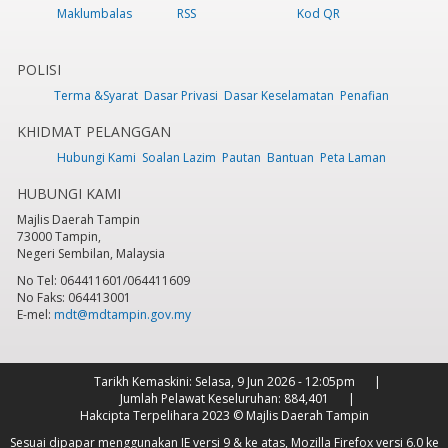
Maklumbalas
RSS
Kod QR
POLISI
Terma &Syarat
Dasar Privasi
Dasar Keselamatan
Penafian
KHIDMAT PELANGGAN
Hubungi Kami
Soalan Lazim
Pautan
Bantuan
Peta Laman
HUBUNGI KAMI
Majlis Daerah Tampin
73000 Tampin,
Negeri Sembilan, Malaysia
No Tel: 064411601/064411609
No Faks: 064413001
E-mel:
mdt@mdtampin.gov.my
Tarikh Kemaskini:
Selasa, 9 Jun 2026 - 12:05pm
Jumlah Pelawat Keseluruhan:
884,401
Hakcipta Terpelihara 2023 © Majlis Daerah Tampin
Sesuai dipapar menggunakan IE versi 9 & ke atas, Mozilla Firefox versi 6.0 ke