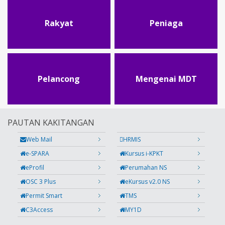
Rakyat
Peniaga
Pelancong
Mengenai MDT
PAUTAN KAKITANGAN
Web Mail
HRMIS
e-SPARA
Kursus i-KPKT
eProfil
Perumahan NS
OSC 3 Plus
eKursus v2.0 NS
Permit Smart
TMS
C3Access
MY1D