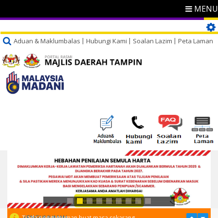
MENU
Aduan & Maklumbalas
Hubungi Kami
Soalan Lazim
Peta Laman
PENGUMUMAN
Tiada pengumuman buat masa sekarang