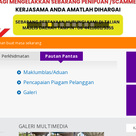
an buat masa sekarang
Perkhidmatan
Pautan Pantas
Maklumblas/Aduan
Pencapaian Piagam Pelanggan
Galeri
GALERI MULTIMEDIA
K