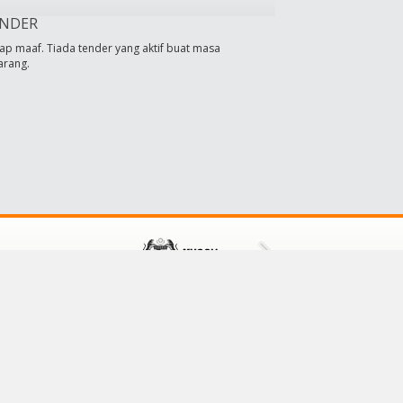
NDER
ap maaf. Tiada tender yang aktif buat masa
arang.
HUBUNGI KAMI
Majlis Daerah Tampin
73000 Tampin,
Negeri Sembilan, Malaysia
No Tel: 064411601/064411609