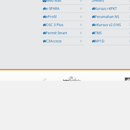
Web Mail
HRMIS
e-SPARA
Kursus i-KPKT
eProfil
Perumahan NS
OSC 3 Plus
eKursus v2.0 NS
Permit Smart
TMS
C3Access
MY1D
IKUTI KAMI
Facebook
Twitter
Instagram
Maklumbalas
RSS
Kod QR