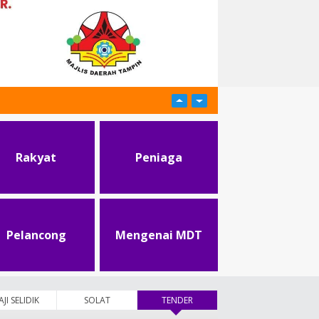
Rakyat
Peniaga
Pelancong
Mengenai MDT
AJI SELIDIK
SOLAT
TENDER
(tab aktif)