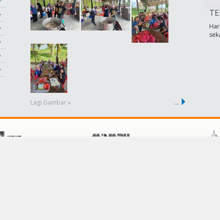
TE
Har
sek
Lagi Gambar »
…
POLISI
KHIDMAT PELANGGAN
Terma &Syarat
Hubungi Kami
Dasar Privasi
Soalan Lazim
Dasar Keselamatan
Pautan
Penafian
Bantuan
Peta Laman