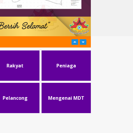
Rakyat
Peniaga
Pelancong
Mengenai MDT