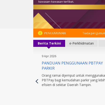
PENGUMUMAN
Tiada pengumum
Berita Terkini
e-Perkhidmatan
9 Apr 2026
PANDUAN PENGGUNAAN PBTPAY
PARKIR
Orang ramai dijemput untuk menggunak
PBTPay bagi kemudahan parkir yang lebi
efisien di sekitar Daerah Tampin.