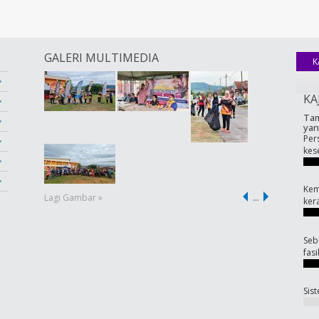
GALERI MULTIMEDIA
K
KA
Tam
yan
Per
kes
Kem
Lagi Gambar »
…
ker
Seb
fas
Sis