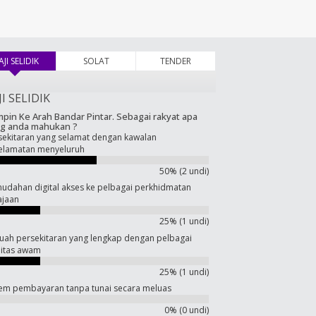
AJI SELIDIK
(tab aktif)
SOLAT
TENDER
JI SELIDIK
pin Ke Arah Bandar Pintar. Sebagai rakyat apa
g anda mahukan ?
sekitaran yang selamat dengan kawalan
elamatan menyeluruh
50% (2 undi)
udahan digital akses ke pelbagai perkhidmatan
ajaan
25% (1 undi)
uah persekitaran yang lengkap dengan pelbagai
ilitas awam
25% (1 undi)
tem pembayaran tanpa tunai secara meluas
0% (0 undi)