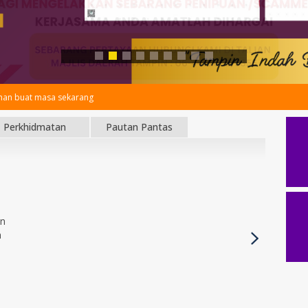
an buat masa sekarang
Perkhidmatan
Pautan Pantas
an
h