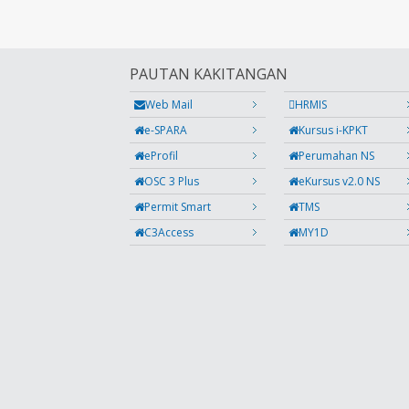
PAUTAN KAKITANGAN
Web Mail
HRMIS
e-SPARA
Kursus i-KPKT
eProfil
Perumahan NS
OSC 3 Plus
eKursus v2.0 NS
Permit Smart
TMS
C3Access
MY1D