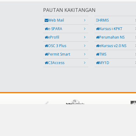
PAUTAN KAKITANGAN
Web Mail
HRMIS
e-SPARA
Kursus i-KPKT
eProfil
Perumahan NS
OSC 3 Plus
eKursus v2.0 NS
Permit Smart
TMS
C3Access
MY1D
IKUTI KAMI
Facebook
Twitter
Instagram