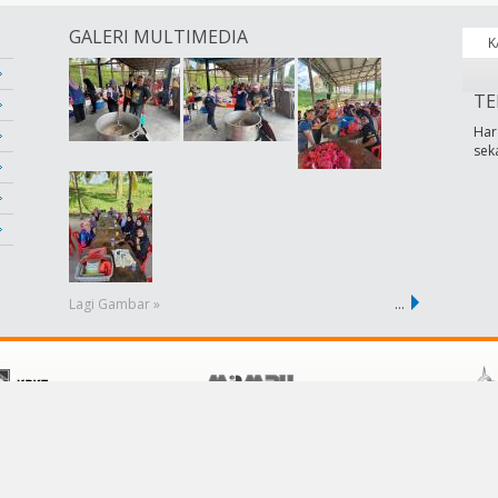
GALERI MULTIMEDIA
K
TE
Har
sek
Lagi Gambar »
…
POLISI
KHIDMAT PELANGGAN
Terma &Syarat
Hubungi Kami