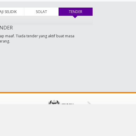
AJI SELIDIK
SOLAT
TENDER
(tab aktif)
NDER
ap maaf. Tiada tender yang aktif buat masa
arang.
HUBUNGI KAMI
Majlis Daerah Tampin