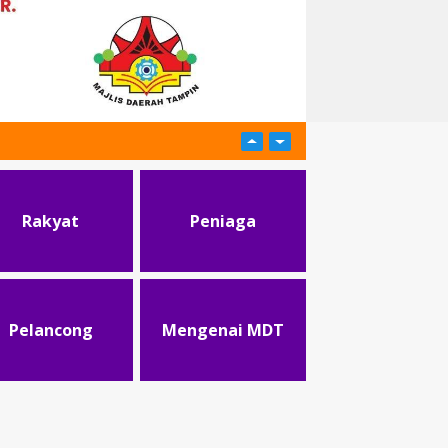
Rakyat
Peniaga
Pelancong
Mengenai MDT