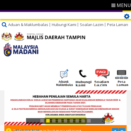
MENU
Aduan & Maklumbalas
Hubungi Kami
Soalan Lazim
Peta Laman
PENGUMUMAN
Tiada pengumuman buat masa sekarang