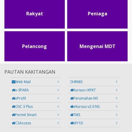
Rakyat
Peniaga
Pelancong
Mengenai MDT
PAUTAN KAKITANGAN
Web Mail
HRMIS
e-SPARA
Kursus i-KPKT
eProfil
Perumahan NS
OSC 3 Plus
eKursus v2.0 NS
Permit Smart
TMS
C3Access
MY1D