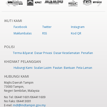
IKUTI KAMI
Facebook
Twitter
Instagram
Maklumbalas
RSS
Kod QR
POLISI
Terma &Syarat
Dasar Privasi
Dasar Keselamatan
Penafian
KHIDMAT PELANGGAN
Hubungi Kami
Soalan Lazim
Pautan
Bantuan
Peta Laman
HUBUNGI KAMI
Majlis Daerah Tampin
73000 Tampin,
Negeri Sembilan, Malaysia
No Tel: 064411601/064411609
No Faks: 064413001
E-mel:
mdt@mdtampin.gov.my