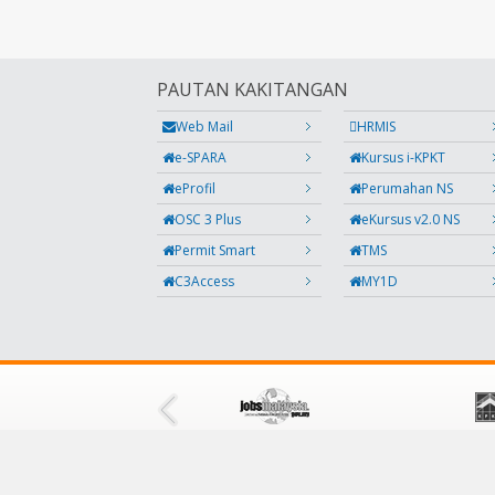
PAUTAN KAKITANGAN
Web Mail
HRMIS
e-SPARA
Kursus i-KPKT
eProfil
Perumahan NS
OSC 3 Plus
eKursus v2.0 NS
Permit Smart
TMS
C3Access
MY1D
IKUTI KAMI