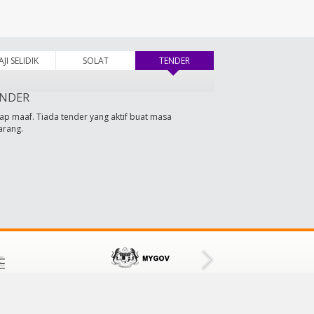
AJI SELIDIK
SOLAT
TENDER
(tab aktif)
NDER
ap maaf. Tiada tender yang aktif buat masa
arang.
HUBUNGI KAMI