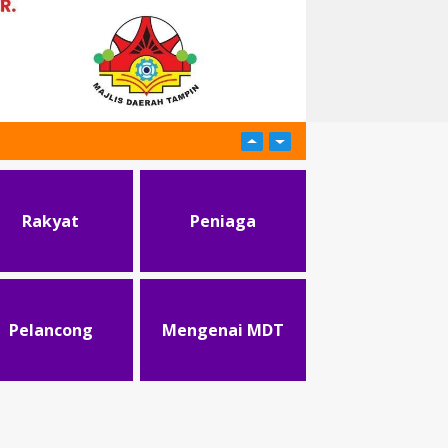
Rakyat
Peniaga
Pelancong
Mengenai MDT