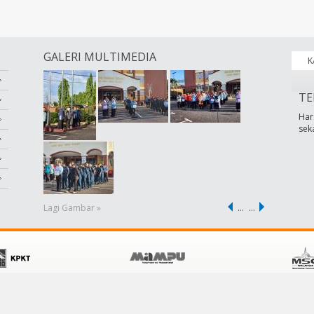
GALERI MULTIMEDIA
K
TE
Har
sek
Lagi Gambar »
…
…
POLISI
KHIDMAT PELANGGAN