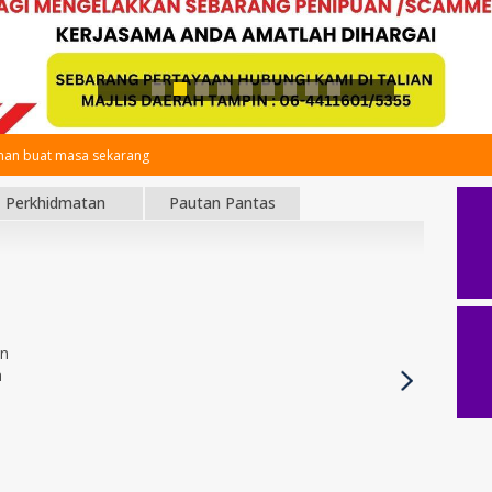
an buat masa sekarang
Perkhidmatan
Pautan Pantas
an
h