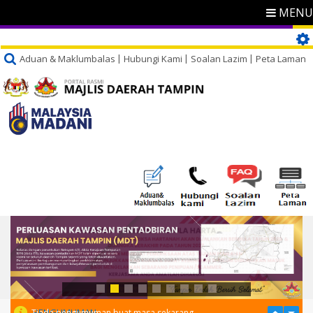
MENU
Aduan & Maklumbalas
Hubungi Kami
Soalan Lazim
Peta Laman
PENGUMUMAN
Tiada pengumuman buat masa sekarang