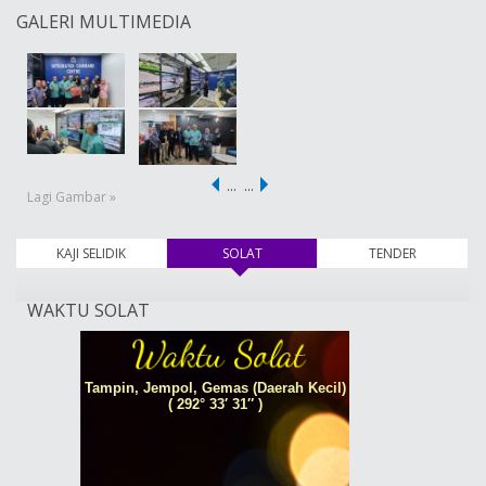
GALERI MULTIMEDIA
…
…
Lagi Gambar »
KAJI SELIDIK
SOLAT
(tab aktif)
TENDER
WAKTU SOLAT