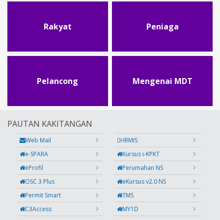
Rakyat
Peniaga
Pelancong
Mengenai MDT
PAUTAN KAKITANGAN
Web Mail
HRMIS
e-SPARA
Kursus i-KPKT
eProfil
Perumahan NS
OSC 3 Plus
eKursus v2.0 NS
Permit Smart
TMS
C3Access
MY1D