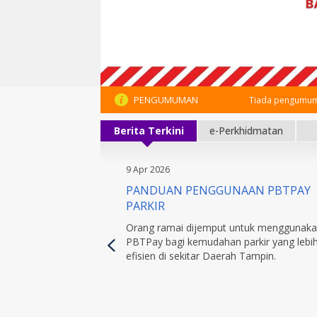
PENGUMUMAN
Tiada pengumum
Berita Terkini
e-Perkhidmatan
9 Apr 2026
PANDUAN PENGGUNAAN PBTPAY
PARKIR
Orang ramai dijemput untuk menggunak
PBTPay bagi kemudahan parkir yang lebi
efisien di sekitar Daerah Tampin.