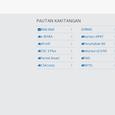
PAUTAN KAKITANGAN
Web Mail
HRMIS
e-SPARA
Kursus i-KPKT
eProfil
Perumahan NS
OSC 3 Plus
eKursus v2.0 NS
Permit Smart
TMS
C3Access
MY1D