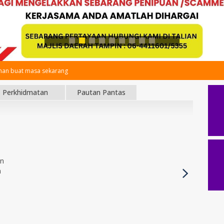
an buat masa sekarang
Perkhidmatan
Pautan Pantas
an
h