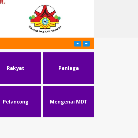
Rakyat
Peniaga
Pelancong
Mengenai MDT