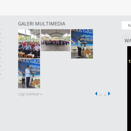
GALERI MULTIMEDIA
K
WA
Lagi Gambar »
…
…