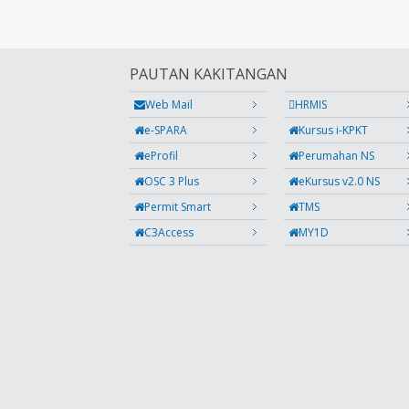
PAUTAN KAKITANGAN
Web Mail
HRMIS
e-SPARA
Kursus i-KPKT
eProfil
Perumahan NS
OSC 3 Plus
eKursus v2.0 NS
Permit Smart
TMS
C3Access
MY1D