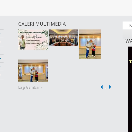
GALERI MULTIMEDIA
K
WA
Lagi Gambar »
…