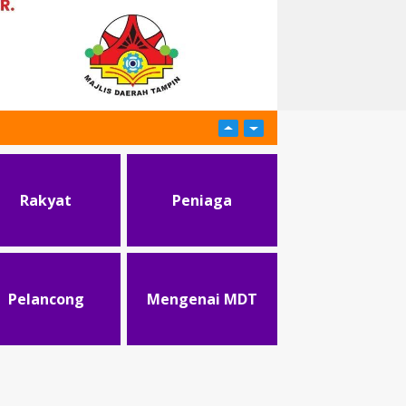
Rakyat
Peniaga
Pelancong
Mengenai MDT