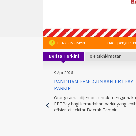
PENGUMUMAN
Tiada pengumum
Berita Terkini
e-Perkhidmatan
9 Apr 2026
PANDUAN PENGGUNAAN PBTPAY
PARKIR
Orang ramai dijemput untuk menggunak
PBTPay bagi kemudahan parkir yang lebi
efisien di sekitar Daerah Tampin.