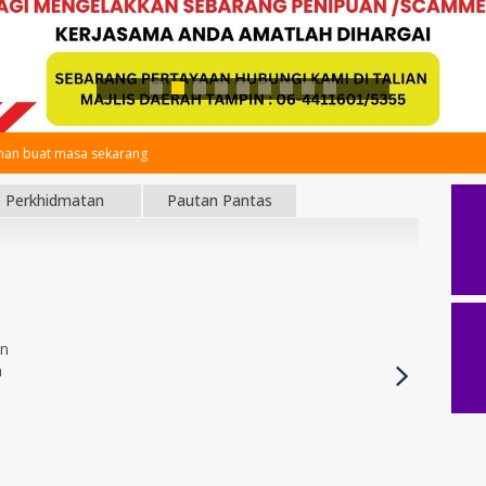
an buat masa sekarang
Perkhidmatan
Pautan Pantas
an
h