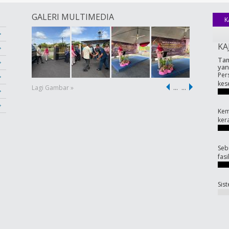
GALERI MULTIMEDIA
K
KA
Tam
yan
Per
kes
Lagi Gambar »
…
…
Kem
ker
Seb
fas
Sis