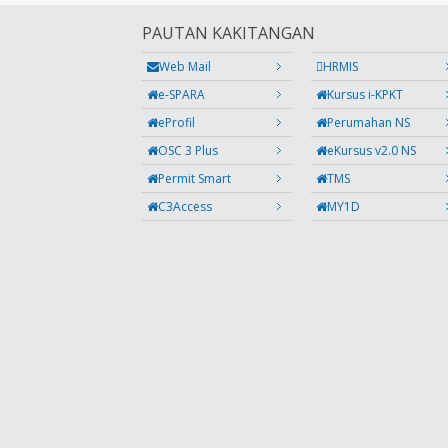
PAUTAN KAKITANGAN
Web Mail
HRMIS
e-SPARA
Kursus i-KPKT
eProfil
Perumahan NS
OSC 3 Plus
eKursus v2.0 NS
Permit Smart
TMS
C3Access
MY1D