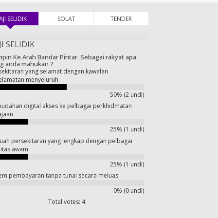
AJI SELIDIK
(tab aktif)
SOLAT
TENDER
JI SELIDIK
pin Ke Arah Bandar Pintar. Sebagai rakyat apa
g anda mahukan ?
sekitaran yang selamat dengan kawalan
elamatan menyeluruh
50% (2 undi)
udahan digital akses ke pelbagai perkhidmatan
ajaan
25% (1 undi)
uah persekitaran yang lengkap dengan pelbagai
ilitas awam
25% (1 undi)
tem pembayaran tanpa tunai secara meluas
0% (0 undi)
Total votes: 4