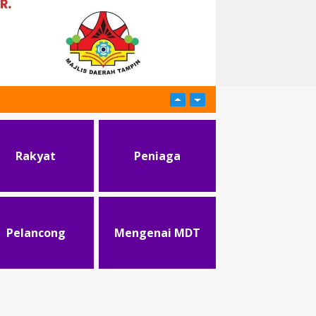
Rakyat
Peniaga
Pelancong
Mengenai MDT