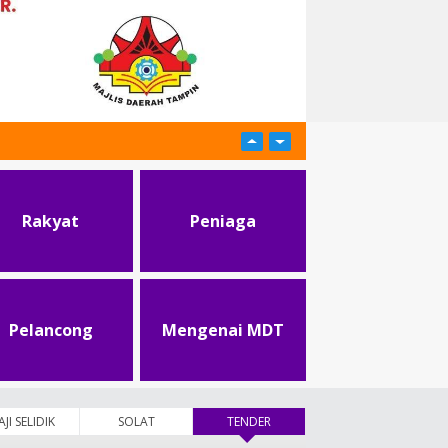
Rakyat
Peniaga
Pelancong
Mengenai MDT
AJI SELIDIK
SOLAT
TENDER
(tab aktif)