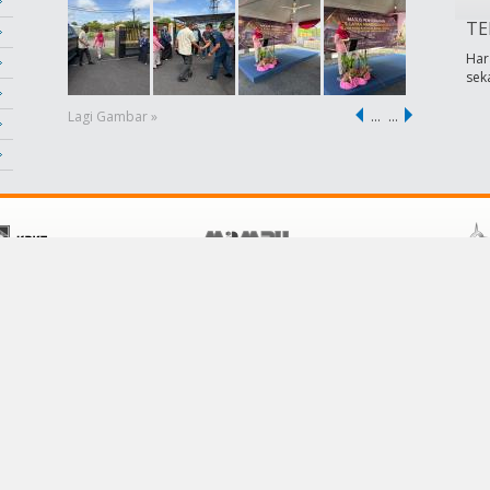
TE
Har
sek
Lagi Gambar »
…
…
POLISI
KHIDMAT PELANGGAN
Terma &Syarat
Hubungi Kami
Dasar Privasi
Soalan Lazim
Dasar Keselamatan
Pautan
Penafian
Bantuan
Peta Laman