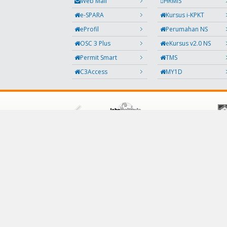
Web Mail
HRMIS
e-SPARA
Kursus i-KPKT
eProfil
Perumahan NS
OSC 3 Plus
eKursus v2.0 NS
Permit Smart
TMS
C3Access
MY1D
IKUTI KAMI
Facebook
Twitter
Instagram
Maklumbalas
RSS
Kod QR