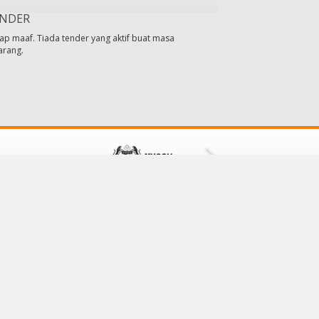
NDER
ap maaf. Tiada tender yang aktif buat masa
arang.
HUBUNGI KAMI
Majlis Daerah Tampin
73000 Tampin,
Negeri Sembilan, Malaysia
No Tel: 064411601/064411609
No Faks: 064413001
E-mel:
mdt@mdtampin.gov.my