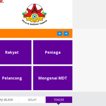
Rakyat
Peniaga
Pelancong
Mengenai MDT
AJI SELIDIK
SOLAT
TENDER
(tab aktif)