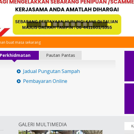
an buat masa sekarang
Perkhidmatan
Pautan Pantas
Jadual Pungutan Sampah
Pembayaran Online
GALERI MULTIMEDIA
K