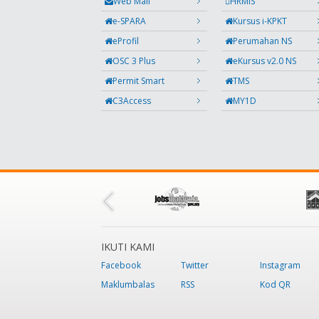
Web Mail
HRMIS
e-SPARA
Kursus i-KPKT
eProfil
Perumahan NS
OSC 3 Plus
eKursus v2.0 NS
Permit Smart
TMS
C3Access
MY1D
IKUTI KAMI
Facebook
Twitter
Instagram
Maklumbalas
RSS
Kod QR