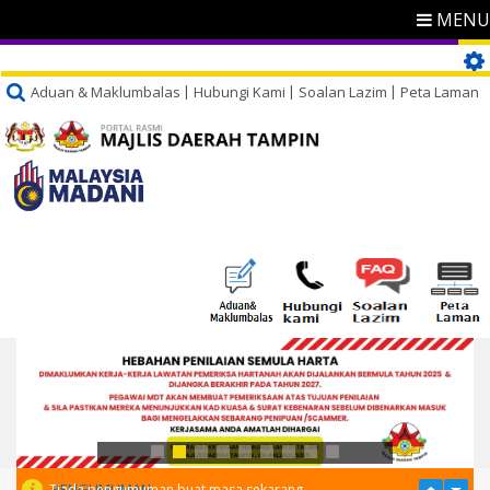
MENU
Aduan & Maklumbalas
Hubungi Kami
Soalan Lazim
Peta Laman
PENGUMUMAN
Tiada pengumuman buat masa sekarang