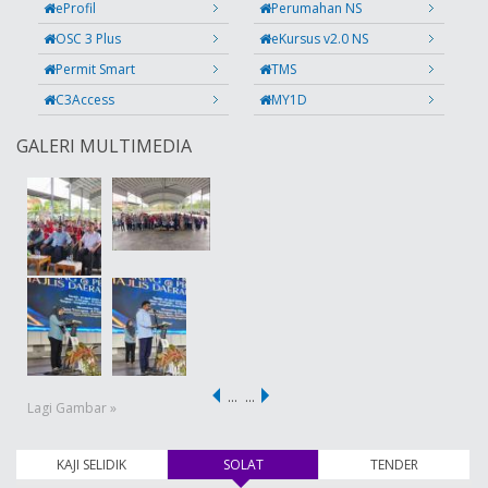
eProfil
Perumahan NS
OSC 3 Plus
eKursus v2.0 NS
Permit Smart
TMS
C3Access
MY1D
GALERI MULTIMEDIA
…
…
Lagi Gambar »
KAJI SELIDIK
SOLAT
(tab aktif)
TENDER