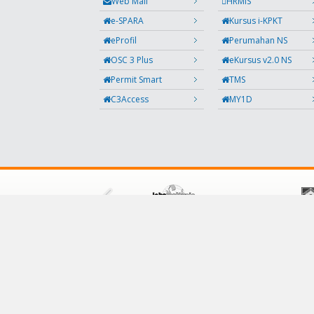
Web Mail
HRMIS
e-SPARA
Kursus i-KPKT
eProfil
Perumahan NS
OSC 3 Plus
eKursus v2.0 NS
Permit Smart
TMS
C3Access
MY1D
IKUTI KAMI
Facebook
Twitter
Instagram
Maklumbalas
RSS
Kod QR