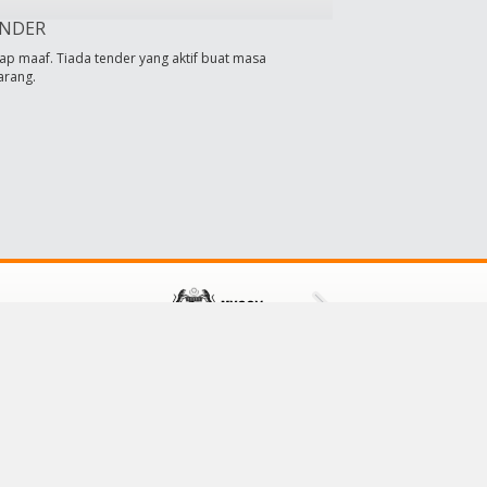
NDER
ap maaf. Tiada tender yang aktif buat masa
arang.
HUBUNGI KAMI
Majlis Daerah Tampin
73000 Tampin,
Negeri Sembilan, Malaysia
No Tel: 064411601/064411609