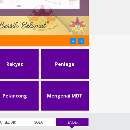
Rakyat
Peniaga
Pelancong
Mengenai MDT
AJI SELIDIK
SOLAT
TENDER
(tab aktif)