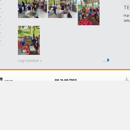
TE
Har
sek
Lagi Gambar »
…
POLISI
KHIDMAT PELANGGAN
Terma &Syarat
Hubungi Kami
Dasar Privasi
Soalan Lazim
Dasar Keselamatan
Pautan
Penafian
Bantuan
Peta Laman