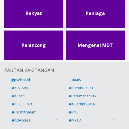
Rakyat
Peniaga
Pelancong
Mengenai MDT
PAUTAN KAKITANGAN
Web Mail
HRMIS
e-SPARA
Kursus i-KPKT
eProfil
Perumahan NS
OSC 3 Plus
eKursus v2.0 NS
Permit Smart
TMS
C3Access
MY1D