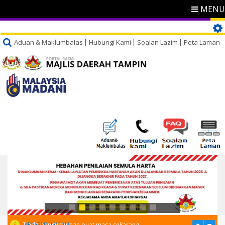
MENU
Aduan & Maklumbalas
Hubungi Kami
Soalan Lazim
Peta Laman
PENGUMUMAN
Tiada pengumuman buat masa sekarang