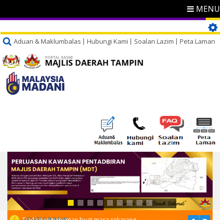
MENU
Aduan & Maklumbalas
Hubungi Kami
Soalan Lazim
Peta Laman
PENGUMUMAN
Tiada pengumuman buat masa sekarang