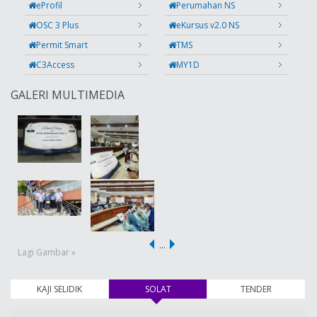
eProfil
Perumahan NS
OSC 3 Plus
eKursus v2.0 NS
Permit Smart
TMS
C3Access
MY1D
GALERI MULTIMEDIA
…
Lagi Gambar »
KAJI SELIDIK
SOLAT
(tab aktif)
TENDER