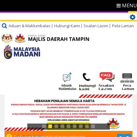
MENU
Aduan & Maklumbalas
Hubungi Kami
Soalan Lazim
Peta Laman
PENGUMUMAN
Tiada pengumuman buat masa sekarang