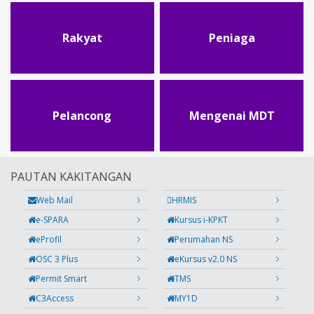
Rakyat
Peniaga
Pelancong
Mengenai MDT
PAUTAN KAKITANGAN
Web Mail
HRMIS
e-SPARA
Kursus i-KPKT
eProfil
Perumahan NS
OSC 3 Plus
eKursus v2.0 NS
Permit Smart
TMS
C3Access
MY1D