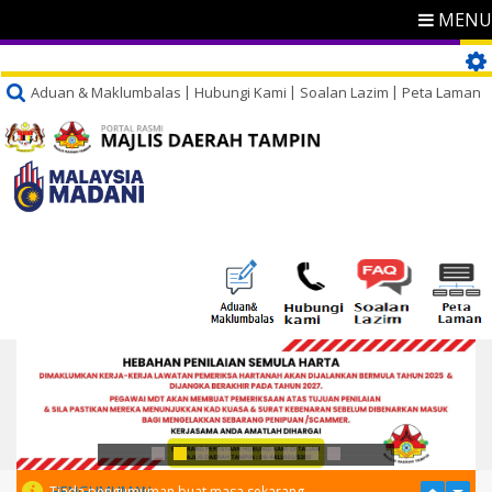
MENU
Aduan & Maklumbalas
Hubungi Kami
Soalan Lazim
Peta Laman
PENGUMUMAN
Tiada pengumuman buat masa sekarang