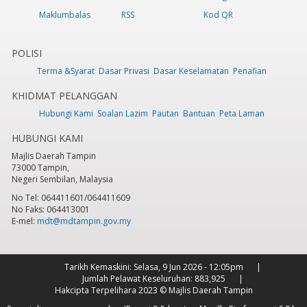
Maklumbalas
RSS
Kod QR
POLISI
Terma &Syarat
Dasar Privasi
Dasar Keselamatan
Penafian
KHIDMAT PELANGGAN
Hubungi Kami
Soalan Lazim
Pautan
Bantuan
Peta Laman
HUBUNGI KAMI
Majlis Daerah Tampin
73000 Tampin,
Negeri Sembilan, Malaysia
No Tel: 064411601/064411609
No Faks: 064413001
E-mel:
mdt@mdtampin.gov.my
Tarikh Kemaskini:
Selasa, 9 Jun 2026 - 12:05pm
Jumlah Pelawat Keseluruhan:
883,925
Hakcipta Terpelihara 2023 © Majlis Daerah Tampin