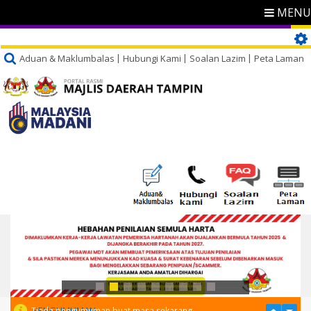
MENU
Aduan & Maklumbalas
Hubungi Kami
Soalan Lazim
Peta Laman
PENGUMUMAN
Tiada pengumuman buat masa sekarang