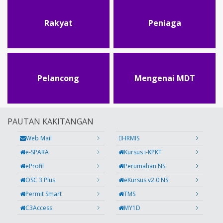
Rakyat
Peniaga
Pelancong
Mengenai MDT
PAUTAN KAKITANGAN
Web Mail
HRMIS
e-SPARA
Kursus i-KPKT
eProfil
Perumahan NS
OSC 3 Plus
eKursus v2.0 NS
Permit Smart
TMS
C3Access
MY1D