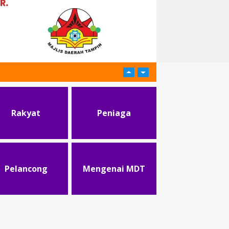
Rakyat
Peniaga
Pelancong
Mengenai MDT