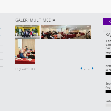
GALERI MULTIMEDIA
K
KA
Tam
yan
Per
kes
Kem
Lagi Gambar »
…
…
ker
Seb
fas
Sis