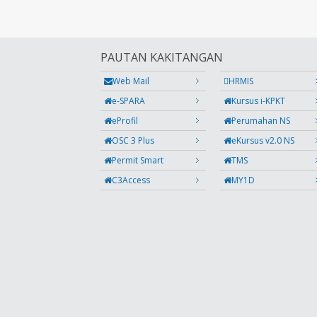
PAUTAN KAKITANGAN
Web Mail
HRMIS
e-SPARA
Kursus i-KPKT
eProfil
Perumahan NS
OSC 3 Plus
eKursus v2.0 NS
Permit Smart
TMS
C3Access
MY1D