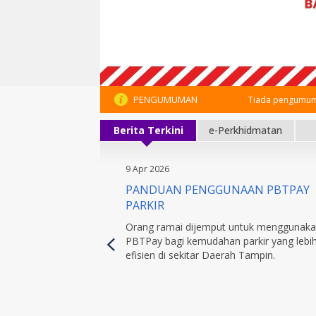
PENGUMUMAN
Tiada pengumum
Berita Terkini
e-Perkhidmatan
9 Apr 2026
PANDUAN PENGGUNAAN PBTPAY
PARKIR
Orang ramai dijemput untuk menggunak
PBTPay bagi kemudahan parkir yang lebi
efisien di sekitar Daerah Tampin.