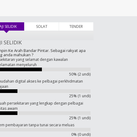
AJI SELIDIK
(tab aktif)
SOLAT
TENDER
JI SELIDIK
pin Ke Arah Bandar Pintar. Sebagai rakyat apa
g anda mahukan ?
sekitaran yang selamat dengan kawalan
elamatan menyeluruh
50% (2 undi)
udahan digital akses ke pelbagai perkhidmatan
ajaan
25% (1 undi)
uah persekitaran yang lengkap dengan pelbagai
ilitas awam
25% (1 undi)
tem pembayaran tanpa tunai secara meluas
0% (0 undi)