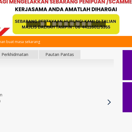
an buat masa sekarang
Perkhidmatan
Pautan Pantas
an
h