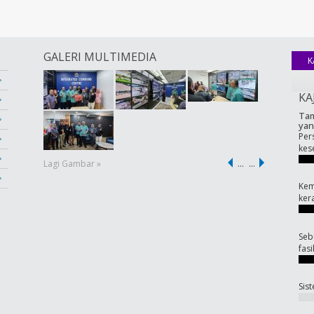
GALERI MULTIMEDIA
K
KA
Tam
yan
Per
kes
Lagi Gambar »
…
…
Kem
ker
Seb
fas
Sis