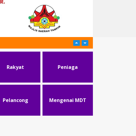
Rakyat
Peniaga
Pelancong
Mengenai MDT