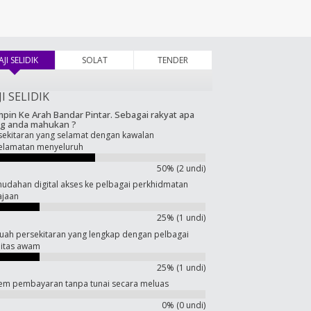
AJI SELIDIK
(tab aktif)
SOLAT
TENDER
JI SELIDIK
pin Ke Arah Bandar Pintar. Sebagai rakyat apa
g anda mahukan ?
sekitaran yang selamat dengan kawalan
elamatan menyeluruh
50% (2 undi)
udahan digital akses ke pelbagai perkhidmatan
ajaan
25% (1 undi)
uah persekitaran yang lengkap dengan pelbagai
ilitas awam
25% (1 undi)
tem pembayaran tanpa tunai secara meluas
0% (0 undi)