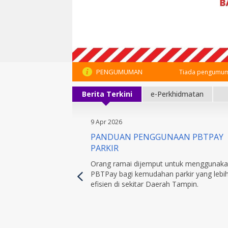
PENGUMUMAN
Tiada pengumum
Berita Terkini
e-Perkhidmatan
9 Apr 2026
PANDUAN PENGGUNAAN PBTPAY
PARKIR
Orang ramai dijemput untuk menggunak
PBTPay bagi kemudahan parkir yang lebi
efisien di sekitar Daerah Tampin.