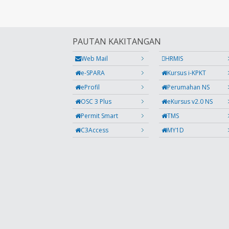
PAUTAN KAKITANGAN
Web Mail
HRMIS
e-SPARA
Kursus i-KPKT
eProfil
Perumahan NS
OSC 3 Plus
eKursus v2.0 NS
Permit Smart
TMS
C3Access
MY1D