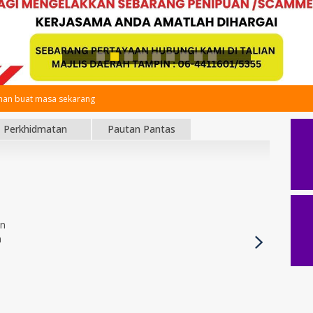
an buat masa sekarang
Perkhidmatan
Pautan Pantas
an
h