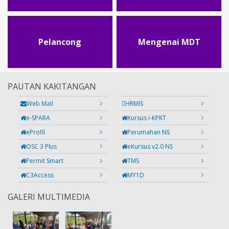
Pelancong
Mengenai MDT
PAUTAN KAKITANGAN
Web Mail
HRMIS
e-SPARA
Kursus i-KPKT
eProfil
Perumahan NS
OSC 3 Plus
eKursus v2.0 NS
Permit Smart
TMS
C3Access
MY1D
GALERI MULTIMEDIA