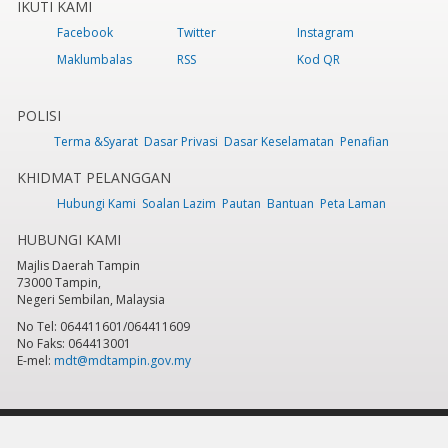
IKUTI KAMI
Facebook
Twitter
Instagram
Maklumbalas
RSS
Kod QR
POLISI
Terma &Syarat
Dasar Privasi
Dasar Keselamatan
Penafian
KHIDMAT PELANGGAN
Hubungi Kami
Soalan Lazim
Pautan
Bantuan
Peta Laman
HUBUNGI KAMI
Majlis Daerah Tampin
73000 Tampin,
Negeri Sembilan, Malaysia
No Tel: 064411601/064411609
No Faks: 064413001
E-mel:
mdt@mdtampin.gov.my
Tarikh Kemaskini:
Selasa, 9 Jun 2026 - 12:05pm
Jumlah Pelawat Keseluruhan:
884,254