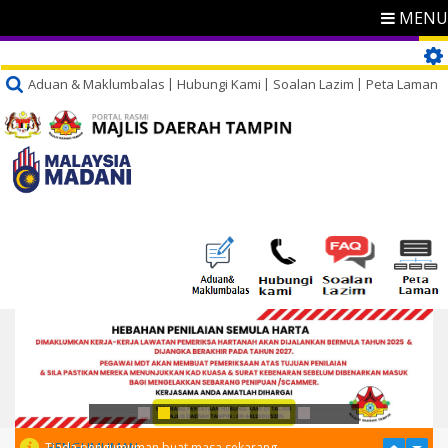
MENU
Aduan & Maklumbalas
Hubungi Kami
Soalan Lazim
Peta Laman
PENGUMUMAN
Tiada pengumuman buat masa sekarang