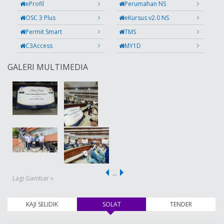
eProfil
Perumahan NS
OSC 3 Plus
eKursus v2.0 NS
Permit Smart
TMS
C3Access
MY1D
GALERI MULTIMEDIA
…
Lagi Gambar »
KAJI SELIDIK
SOLAT
(tab aktif)
TENDER