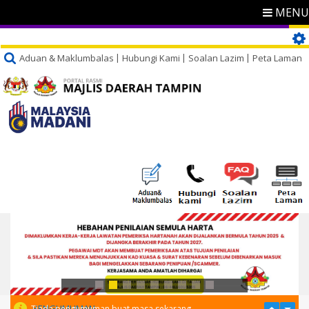
MENU
Aduan & Maklumbalas
Hubungi Kami
Soalan Lazim
Peta Laman
PENGUMUMAN
Tiada pengumuman buat masa sekarang