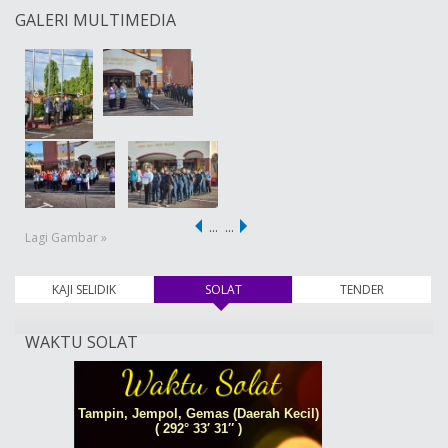
GALERI MULTIMEDIA
…
…
Lagi Gambar »
KAJI SELIDIK
SOLAT
(tab aktif)
TENDER
WAKTU SOLAT