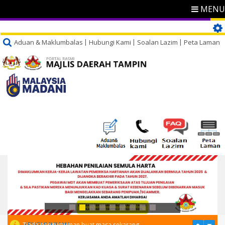
MENU
Aduan & Maklumbalas
Hubungi Kami
Soalan Lazim
Peta Laman
PENGUMUMAN
Tiada pengumuman buat masa sekarang