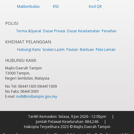
Maklumbalas
RSS
Kod QR
POLISI
Terma &Syarat
Dasar Privasi
Dasar Keselamatan
Penafian
KHIDMAT PELANGGAN
Hubungi Kami
Soalan Lazim
Pautan
Bantuan
Peta Laman
HUBUNGI KAMI
Majlis Daerah Tampin
73000 Tampin,
Negeri Sembilan, Malaysia
No Tel: 064411601/064411609
No Faks: 064413001
E-mel:
mdt@mdtampin.gov.my
Tarikh Kemaskini:
Selasa, 9 Jun 2026 - 12:05pm
Jumlah Pelawat Keseluruhan:
884,246
Hakcipta Terpelihara 2023 © Majlis Daerah Tampin