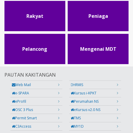
Rakyat
Peniaga
Pelancong
Mengenai MDT
PAUTAN KAKITANGAN
Web Mail
HRMIS
e-SPARA
Kursus i-KPKT
eProfil
Perumahan NS
OSC 3 Plus
eKursus v2.0 NS
Permit Smart
TMS
C3Access
MY1D