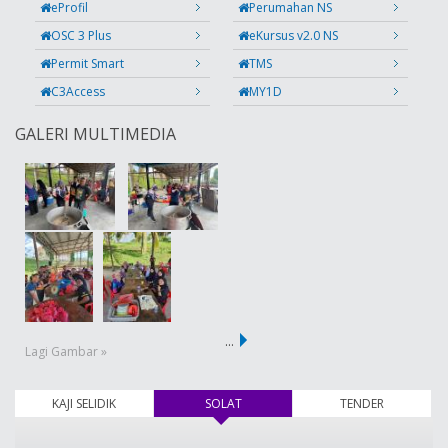
eProfil
Perumahan NS
OSC 3 Plus
eKursus v2.0 NS
Permit Smart
TMS
C3Access
MY1D
GALERI MULTIMEDIA
…
Lagi Gambar »
KAJI SELIDIK
SOLAT
(tab aktif)
TENDER