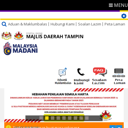
MENU
Aduan & Maklumbalas
Hubungi Kami
Soalan Lazim
Peta Laman
PENGUMUMAN
Tiada pengumuman buat masa sekarang