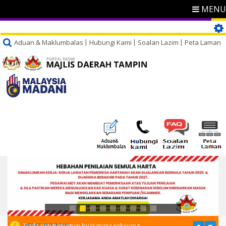
MENU
Aduan & Maklumbalas
Hubungi Kami
Soalan Lazim
Peta Laman
PENGUMUMAN
Tiada pengumuman buat masa sekarang