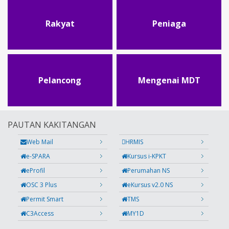
Rakyat
Peniaga
Pelancong
Mengenai MDT
PAUTAN KAKITANGAN
Web Mail
HRMIS
e-SPARA
Kursus i-KPKT
eProfil
Perumahan NS
OSC 3 Plus
eKursus v2.0 NS
Permit Smart
TMS
C3Access
MY1D