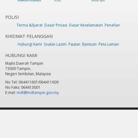
POLISI
Terma &Syarat
Dasar Privasi
Dasar Keselamatan
Penafian
KHIDMAT PELANGGAN
Hubungi Kami
Soalan Lazim
Pautan
Bantuan
Peta Laman
HUBUNGI KAMI
Majlis Daerah Tampin
73000 Tampin,
Negeri Sembilan, Malaysia
No Tel: 064411601/064411609
No Faks: 064413001
E-mel:
mdt@mdtampin.gov.my
Tarikh Kemaskini:
Selasa, 9 Jun 2026 - 12:05pm
Jumlah Pelawat Keseluruhan:
884,174
Hakcipta Terpelihara 2023 © Majlis Daerah Tampin
Sesuai dipapar menggunakan IE versi 9 & ke atas, Mozilla Firefox versi 6.0 ke
atas dan Google Chrome 13.0 ke atas dengan resolusi 1024 x 768