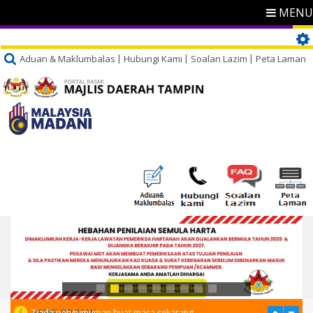
MENU
Aduan & Maklumbalas
Hubungi Kami
Soalan Lazim
Peta Laman
PENGUMUMAN
Tiada pengumuman buat masa sekarang