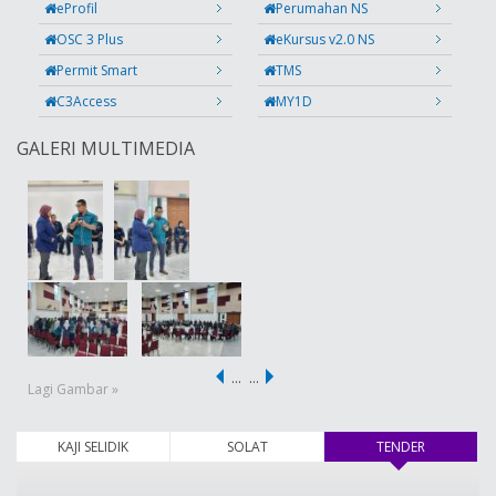
eProfil
Perumahan NS
OSC 3 Plus
eKursus v2.0 NS
Permit Smart
TMS
C3Access
MY1D
GALERI MULTIMEDIA
…
…
Lagi Gambar »
KAJI SELIDIK
SOLAT
TENDER
(tab aktif)