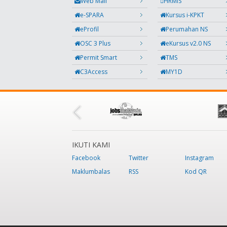
Web Mail
HRMIS
e-SPARA
Kursus i-KPKT
eProfil
Perumahan NS
OSC 3 Plus
eKursus v2.0 NS
Permit Smart
TMS
C3Access
MY1D
IKUTI KAMI
Facebook
Twitter
Instagram
Maklumbalas
RSS
Kod QR