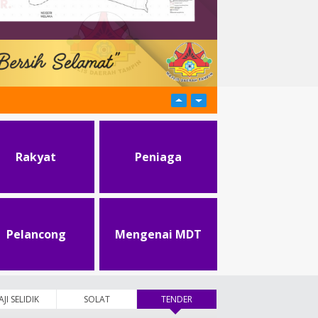
Rakyat
Peniaga
Pelancong
Mengenai MDT
AJI SELIDIK
SOLAT
TENDER
(tab aktif)