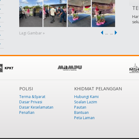
TE
Har
sek
Lagi Gambar »
…
…
POLISI
KHIDMAT PELANGGAN
Terma &Syarat
Hubungi Kami
Dasar Privasi
Soalan Lazim
Dasar Keselamatan
Pautan
Penafian
Bantuan
Peta Laman