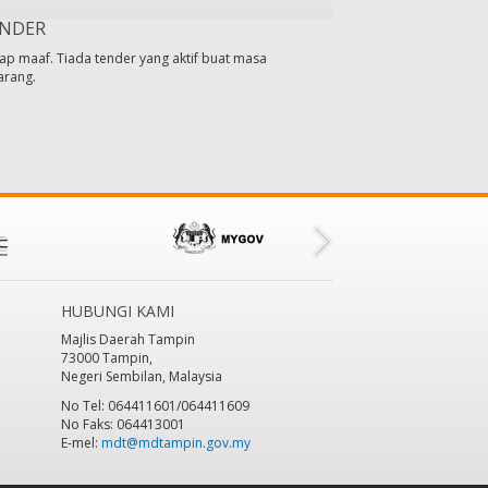
NDER
ap maaf. Tiada tender yang aktif buat masa
arang.
HUBUNGI KAMI
Majlis Daerah Tampin
73000 Tampin,
Negeri Sembilan, Malaysia
No Tel: 064411601/064411609
No Faks: 064413001
E-mel:
mdt@mdtampin.gov.my