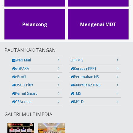
Pelancong
Mengenai MDT
PAUTAN KAKITANGAN
Web Mail
HRMIS
e-SPARA
Kursus i-KPKT
eProfil
Perumahan NS
OSC 3 Plus
eKursus v2.0 NS
Permit Smart
TMS
C3Access
MY1D
GALERI MULTIMEDIA