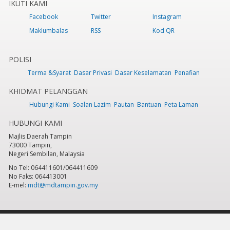
IKUTI KAMI
Facebook
Twitter
Instagram
Maklumbalas
RSS
Kod QR
POLISI
Terma &Syarat
Dasar Privasi
Dasar Keselamatan
Penafian
KHIDMAT PELANGGAN
Hubungi Kami
Soalan Lazim
Pautan
Bantuan
Peta Laman
HUBUNGI KAMI
Majlis Daerah Tampin
73000 Tampin,
Negeri Sembilan, Malaysia
No Tel: 064411601/064411609
No Faks: 064413001
E-mel:
mdt@mdtampin.gov.my
Tarikh Kemaskini:
Selasa, 9 Jun 2026 - 12:05pm
Jumlah Pelawat Keseluruhan:
884,287