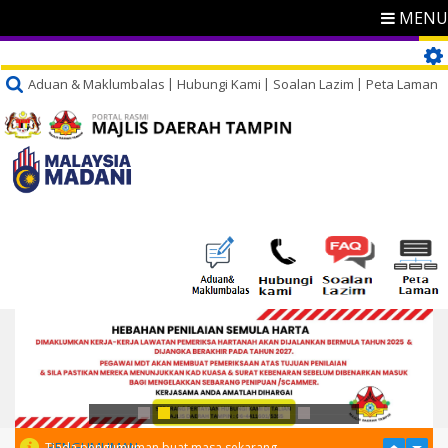
MENU
Aduan & Maklumbalas
Hubungi Kami
Soalan Lazim
Peta Laman
PENGUMUMAN
Tiada pengumuman buat masa sekarang