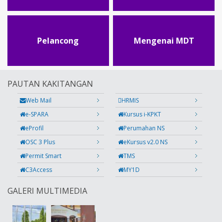
Pelancong
Mengenai MDT
PAUTAN KAKITANGAN
Web Mail
HRMIS
e-SPARA
Kursus i-KPKT
eProfil
Perumahan NS
OSC 3 Plus
eKursus v2.0 NS
Permit Smart
TMS
C3Access
MY1D
GALERI MULTIMEDIA