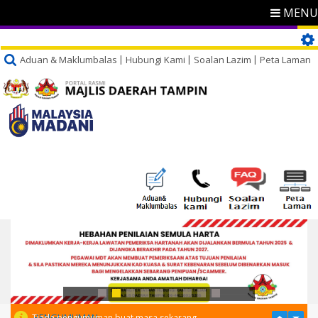
MENU
Aduan & Maklumbalas
Hubungi Kami
Soalan Lazim
Peta Laman
PENGUMUMAN
Tiada pengumuman buat masa sekarang