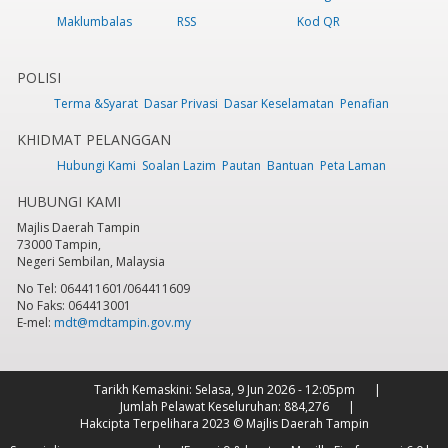
Maklumbalas
RSS
Kod QR
POLISI
Terma &Syarat
Dasar Privasi
Dasar Keselamatan
Penafian
KHIDMAT PELANGGAN
Hubungi Kami
Soalan Lazim
Pautan
Bantuan
Peta Laman
HUBUNGI KAMI
Majlis Daerah Tampin
73000 Tampin,
Negeri Sembilan, Malaysia
No Tel: 064411601/064411609
No Faks: 064413001
E-mel:
mdt@mdtampin.gov.my
Tarikh Kemaskini:
Selasa, 9 Jun 2026 - 12:05pm
Jumlah Pelawat Keseluruhan:
884,276
Hakcipta Terpelihara 2023 © Majlis Daerah Tampin