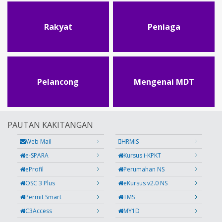
Rakyat
Peniaga
Pelancong
Mengenai MDT
PAUTAN KAKITANGAN
Web Mail
HRMIS
e-SPARA
Kursus i-KPKT
eProfil
Perumahan NS
OSC 3 Plus
eKursus v2.0 NS
Permit Smart
TMS
C3Access
MY1D