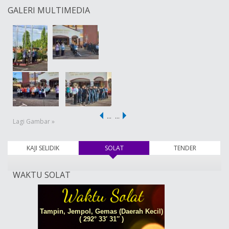
GALERI MULTIMEDIA
…
…
Lagi Gambar »
KAJI SELIDIK
SOLAT
(tab aktif)
TENDER
WAKTU SOLAT