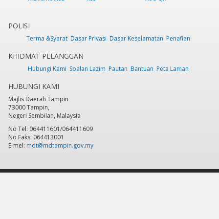
POLISI
Terma &Syarat
Dasar Privasi
Dasar Keselamatan
Penafian
KHIDMAT PELANGGAN
Hubungi Kami
Soalan Lazim
Pautan
Bantuan
Peta Laman
HUBUNGI KAMI
Majlis Daerah Tampin
73000 Tampin,
Negeri Sembilan, Malaysia
No Tel: 064411601/064411609
No Faks: 064413001
E-mel:
mdt@mdtampin.gov.my
Tarikh Kemaskini:
Selasa, 9 Jun 2026 - 12:05pm
Jumlah Pelawat Keseluruhan:
884,174
Hakcipta Terpelihara 2023 © Majlis Daerah Tampin
Sesuai dipapar menggunakan IE versi 9 & ke atas, Mozilla Firefox versi 6.0 ke
atas dan Google Chrome 13.0 ke atas dengan resolusi 1024 x 768