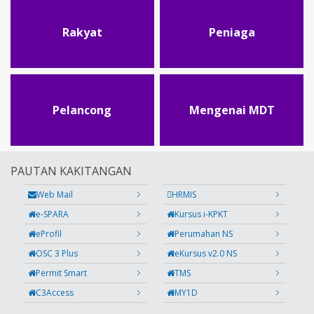
Rakyat
Peniaga
Pelancong
Mengenai MDT
PAUTAN KAKITANGAN
Web Mail
HRMIS
e-SPARA
Kursus i-KPKT
eProfil
Perumahan NS
OSC 3 Plus
eKursus v2.0 NS
Permit Smart
TMS
C3Access
MY1D