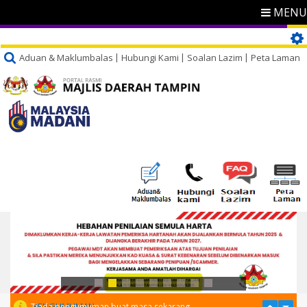
MENU
Aduan & Maklumbalas
Hubungi Kami
Soalan Lazim
Peta Laman
PENGUMUMAN
Tiada pengumuman buat masa sekarang