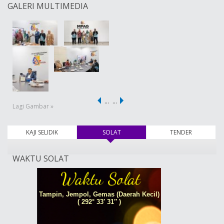
GALERI MULTIMEDIA
…
…
Lagi Gambar »
KAJI SELIDIK
SOLAT
(tab aktif)
TENDER
WAKTU SOLAT