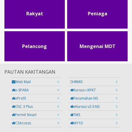
Rakyat
Peniaga
Pelancong
Mengenai MDT
PAUTAN KAKITANGAN
Web Mail
HRMIS
e-SPARA
Kursus i-KPKT
eProfil
Perumahan NS
OSC 3 Plus
eKursus v2.0 NS
Permit Smart
TMS
C3Access
MY1D