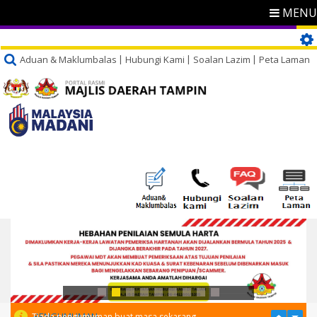
MENU
Aduan & Maklumbalas
Hubungi Kami
Soalan Lazim
Peta Laman
PENGUMUMAN
Tiada pengumuman buat masa sekarang