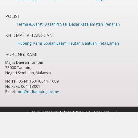
POLISI
Terma &Syarat
Dasar Privasi
Dasar Keselamatan
Penafian
KHIDMAT PELANGGAN
Hubungi Kami
Soalan Lazim
Pautan
Bantuan
Peta Laman
HUBUNGI KAMI
Majlis Daerah Tampin
73000 Tampin,
Negeri Sembilan, Malaysia
No Tel: 064411601/064411609
No Faks: 064413001
E-mel:
mdt@mdtampin.gov.my
Tarikh Kemaskini:
Selasa, 9 Jun 2026 - 12:05pm
Jumlah Pelawat Keseluruhan:
884,275
Hakcipta Terpelihara 2023 © Majlis Daerah Tampin
Sesuai dipapar menggunakan IE versi 9 & ke atas, Mozilla Firefox versi 6.0 ke
atas dan Google Chrome 13.0 ke atas dengan resolusi 1024 x 768